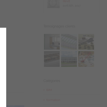
Revit
avril 6th, 2017
Témoignages clients
 nouveautés de Revit 2025 –
Catégories
BIM
formation