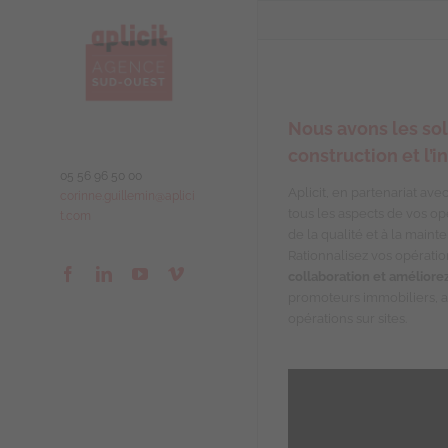
Passer
au
contenu
Nous avons les sol
construction et l’
05 56 96 50 00
Aplicit, en partenariat ave
corinne.guillemin@aplici
tous les aspects de vos opér
t.com
de la qualité et à la maint
Rationnalisez vos opératio
Facebook
LinkedIn
YouTube
Vimeo
collaboration et améliorez
promoteurs immobiliers, au
opérations sur sites.