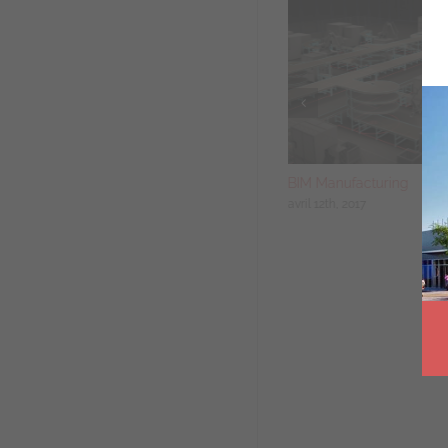
Aplicit Sud-Ouest recrute un(e)
BIM Manufacturing
ingénieur(e) commercial CAO BIM
avril 12th, 2017
sur Pessac (33)
mars 10th, 2021
|
0 commentaire