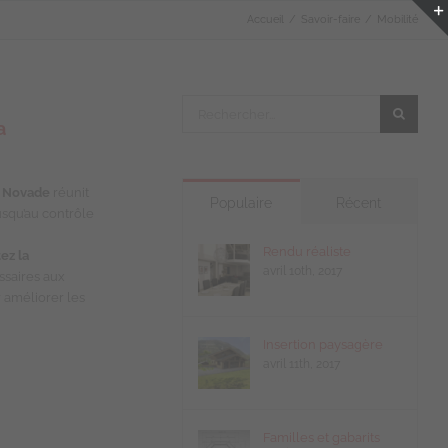
Accueil
Savoir-faire
Mobilité
Rechercher:
a
.
Novade
réunit
Populaire
Récent
jusqu’au contrôle
Rendu réaliste
tez la
avril 10th, 2017
ssaires aux
 améliorer les
Insertion paysagère
avril 11th, 2017
Familles et gabarits