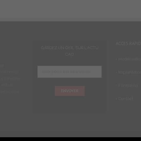
ACCES RAPI
GARDEZ UN OEIL SUR L'ACTU
CAO
• Modélisati
ais
 référence
• Implantatio
 organisme
 est un
• Formation
ENVOYER
u monde de
• Contact