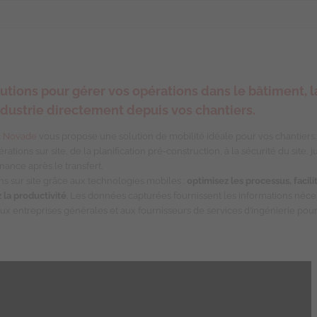
utions pour gérer vos opérations dans le bâtiment, l
industrie directement depuis vos chantiers.
c
Novade
vous propose une solution de mobilité idéale pour vos chantiers
ations sur site, de la planification pré-construction, à la sécurité du site, 
enance après le transfert.
ns sur site grâce aux technologies mobiles :
optimisez les processus, facili
 la productivité
. Les données capturées fournissent les informations néce
x entreprises générales et aux fournisseurs de services d’ingénierie pour