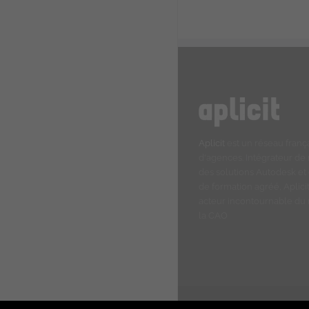
Aplicit
est un réseau franç
d'agences. Intégrateur de
des solutions Autodesk et
de formation agréé, Aplicit
acteur incontournable d
la CAO