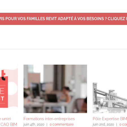
IS POUR VOS FAMILLES REVIT ADAPTÉ À VOS BESOINS ? CLIQUEZ IC
e un(e)
Formations inter-entreprises
Pôle Expertise BIM
l CAO BIM
juin 4th, 2020
|
0 commentaire
juin 2nd, 2020
|
0 co