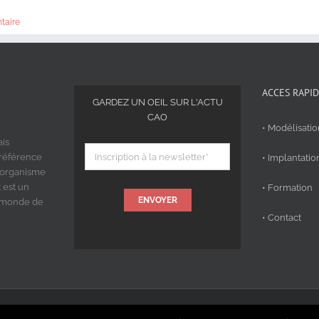
taire
ACCES RAPI
GARDEZ UN OEIL SUR L'ACTU
CAO
• Modélisati
ais
 référence
• Implantatio
 organisme
 est un
• Formation
ENVOYER
u monde de
• Contact
éservés