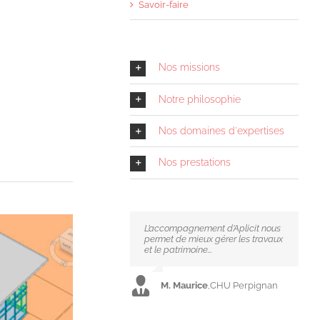
Savoir-faire
Nos missions
Notre philosophie
Nos domaines d'expertises
Nos prestations
L’accompagnement d’Aplicit nous
Nous avons conçu nos propres
permet de mieux gérer les travaux
bibliothèques Revit en interne,
et le patrimoine...
sans l’achat de plugins.
M. Maurice
M. Barribaud
,
CHU Perpignan
,
Aten Energies