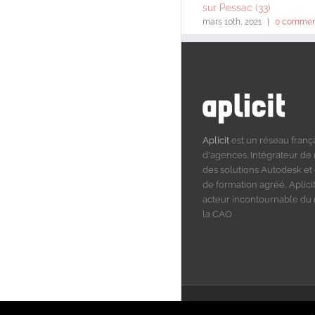
sur Pessac (33)
mars 10th, 2021
|
0 commen
Aplicit
est un réseau franç
d'agences. Intégrateur de
des solutions Autodesk et
de formation agréé, Aplicit
acteur incontournable d
la CAO
© Aplicit 2020 | Tous droits r