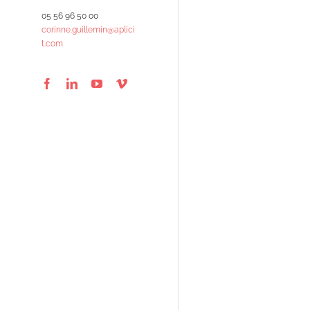
05 56 96 50 00
corinne.guillemin@aplici
t.com
Facebook
LinkedIn
YouTube
Vimeo