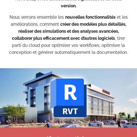
version.
Nous verrons ensemble les
nouvelles fonctionnalités
et les
Class aptent taciti sociosqu ad litora
améliorations, comment
créer des modèles plus détaillés,
torquent per conubia nostra pers.
réaliser des simulations et des analyses avancées,
Par
admin
|
novembre 27th, 2012
|
Catégories :
Misc
collaborer plus efficacement avec d’autres logiciels
, tirer
parti du cloud pour optimiser vos workflows, optimiser la
conception et générer automatiquement la documentation.
Vestibulum egestas pharetra felis. Class aptent taciti
sociosqu ad litora torquent per conubia nostra, per
inceptos himenaeos. Suspendisse dignissim bibendum
lectus, quis ornare tortor elementum quis. Aenean
semper vehicula elementum. Nulla massa est, faucibus
non semper quis, laoreet et sapien. Suspendisse massa
odio, aliquet nec commodo et, venenatis ut velit.
Pellentesque mauris lorem, dictum vitae feugiat […]
Lire la suite