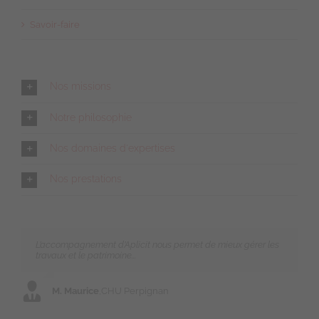
Savoir-faire
Nos missions
Notre philosophie
Nos domaines d'expertises
Nos prestations
L’accompagnement d’Aplicit nous permet de mieux gérer les
Nous avons conçu nos propres bibliothèques Revit en interne,
travaux et le patrimoine...
sans l’achat de plugins.
M. Maurice
M. Barribaud
,
CHU Perpignan
,
Aten Energies