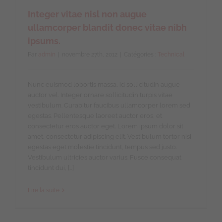
Integer vitae nisl non augue
ullamcorper blandit donec vitae nibh
ipsums.
Par
admin
|
novembre 27th, 2012
|
Catégories :
Technical
Nunc euismod lobortis massa, id sollicitudin augue
auctor vel. Integer ornare sollicitudin turpis vitae
vestibulum. Curabitur faucibus ullamcorper lorem sed
egestas. Pellentesque laoreet auctor eros, et
consectetur eros auctor eget. Lorem ipsum dolor sit
amet, consectetur adipiscing elit. Vestibulum tortor nisi,
egestas eget molestie tincidunt, tempus sed justo.
Vestibulum ultricies auctor varius. Fusce consequat
tincidunt dui, […]
Lire la suite