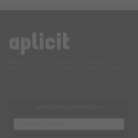
Aplicit
est un réseau français d'agences. Intégrateur de
référence des solutions Autodesk et organisme de formation
agréé, Aplicit est un acteur incontournable du monde de la
CAO
GARDEZ UN OEIL SUR L'ACTU CAO