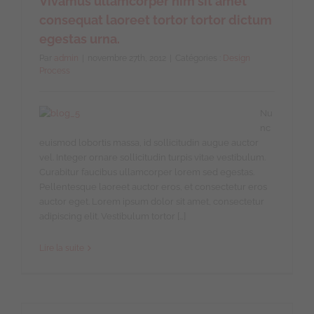
Vivamus ullamcorper nim sit amet
consequat laoreet tortor tortor dictum
egestas urna.
Par
admin
|
novembre 27th, 2012
|
Catégories :
Design
Process
Nu
nc
euismod lobortis massa, id sollicitudin augue auctor
vel. Integer ornare sollicitudin turpis vitae vestibulum.
Curabitur faucibus ullamcorper lorem sed egestas.
Pellentesque laoreet auctor eros, et consectetur eros
auctor eget. Lorem ipsum dolor sit amet, consectetur
adipiscing elit. Vestibulum tortor […]
Lire la suite