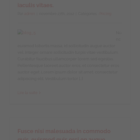
iaculis vitaes.
Par
admin
|
novembre 27th, 2012
|
Catégories :
Pricing
Nu
nc
euismod lobortis massa, id sollicitudin augue auctor
vel. Integer ornare sollicitudin turpis vitae vestibulum.
Curabitur faucibus ullamcorper lorem sed egestas.
Pellentesque laoreet auctor eros, et consectetur eros
auctor eget. Lorem ipsum dolor sit amet, consectetur
adipiscing elit. Vestibulum tortor […]
Lire la suite
Fusce nisi malesuada in commodo
quis, euismod quis orci on augue