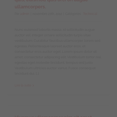
ullamcorpers.
Par
admin
|
novembre 27th, 2012
|
Catégories :
Technical
Nunc euismod lobortis massa, id sollicitudin augue
auctor vel. Integer ornare sollicitudin turpis vitae
vestibulum. Curabitur faucibus ullamcorper lorem sed
egestas. Pellentesque laoreet auctor eros, et
consectetur eros auctor eget. Lorem ipsum dolor sit
amet, consectetur adipiscing elit. Vestibulum tortor nisi,
egestas eget molestie tincidunt, tempus sed justo.
Vestibulum ultricies auctor varius. Fusce consequat
tincidunt dui, […]
Lire la suite