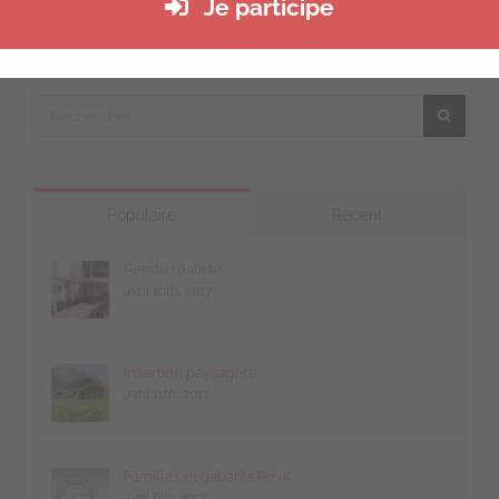
Je participe
Rechercher:
Populaire
Récent
Rendu réaliste
avril 10th, 2017
Insertion paysagère
avril 11th, 2017
Familles et gabarits Revit
avril 6th, 2017