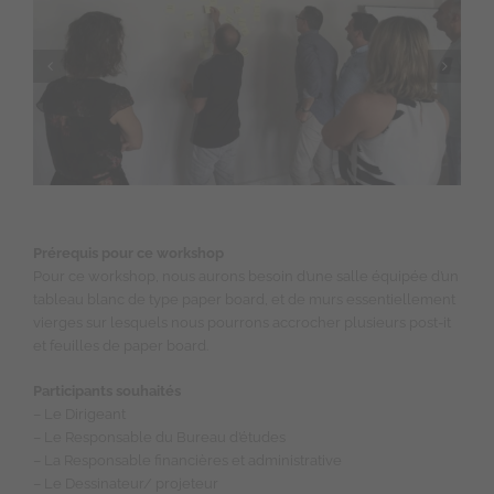
Prérequis pour ce workshop
Pour ce workshop, nous aurons besoin d’une salle équipée d’un
tableau blanc de type paper board, et de murs essentiellement
vierges sur lesquels nous pourrons accrocher plusieurs post-it
et feuilles de paper board.
Participants souhaités
– Le Dirigeant
– Le Responsable du Bureau d’études
– La Responsable financières et administrative
– Le Dessinateur/ projeteur