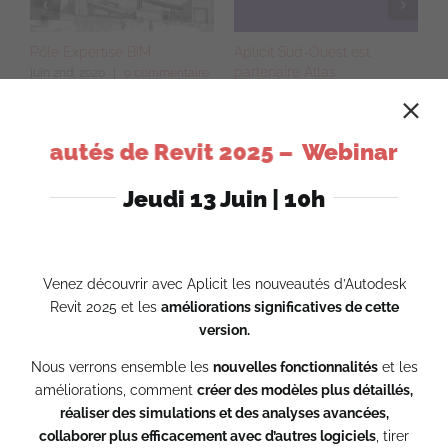
es
Pôle Expertise BIM
Aplicit Sud-Ouest est
D
partenaire Atlas
c
e
juin 2nd, 2020
|
0 commentaire
f
janvier 1st, 2020
|
0
commentaire
av
uveautés de Revit 2025 –
Webinar – Les
Jeudi 13 Juin | 10h
Rechercher:
Venez découvrir avec Aplicit les nouveautés d’Autodesk
Revit 2025 et les
améliorations significatives de cette
version.
Populaire
Récent
Nous verrons ensemble les
nouvelles fonctionnalités
et les
Rendu réaliste
améliorations, comment
créer des modèles plus détaillés,
avril 10th, 2017
réaliser des simulations et des analyses avancées,
collaborer plus efficacement avec d’autres logiciels
, tirer