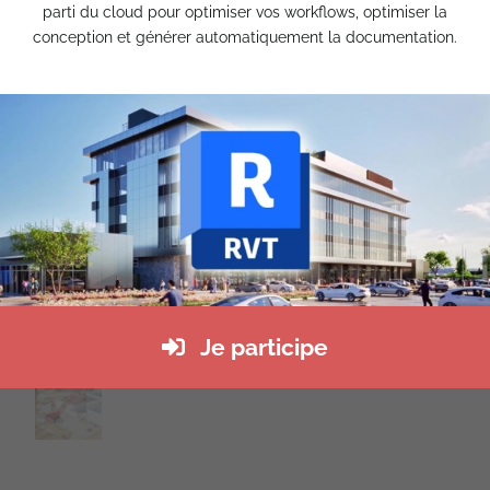
parti du cloud pour optimiser vos workflows, optimiser la
Insertion paysagère
conception et générer automatiquement la documentation.
avril 11th, 2017
Familles et gabarits Revit
avril 6th, 2017
Témoignages clients
Je participe