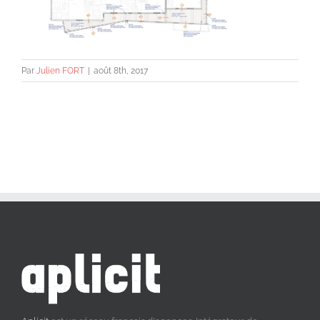
Par
Julien FORT
|
août 8th, 2017