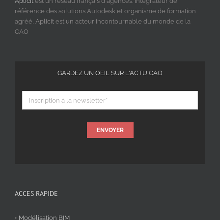
Aplicit
est un réseau français d'agences. Intégrateur de
référence des solutions Autodesk et organisme de formation
agréé, Aplicit est un acteur incontournable du monde de la
CAO
GARDEZ UN OEIL SUR L'ACTU CAO
ENVOYER
ACCES RAPIDE
• Modélisation BIM