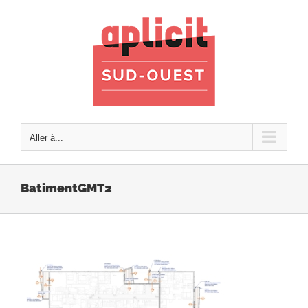
Passer
au
contenu
Aller à...
BatimentGMT2