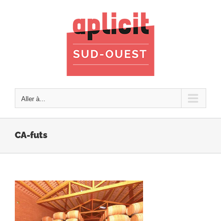
Passer
au
contenu
Aller à...
CA-futs