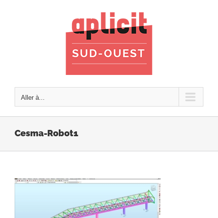
Passer
au
contenu
Aller à...
Cesma-Robot1