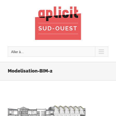
Passer
au
contenu
Aller à...
Modelisation-BIM-2