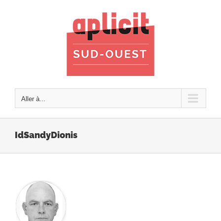
Passer
au
contenu
Aller à...
IdSandyDionis