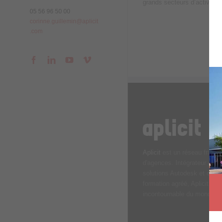
grands secteurs d’activité : l
05 56 96 50 00
corinne.guillemin@aplicit
.com
Facebook
LinkedIn
YouTube
Vimeo
Aplicit
est un réseau frança
d'agences. Intégrateur de r
solutions Autodesk et orga
formation agréé, Aplicit est
incontournable du monde d