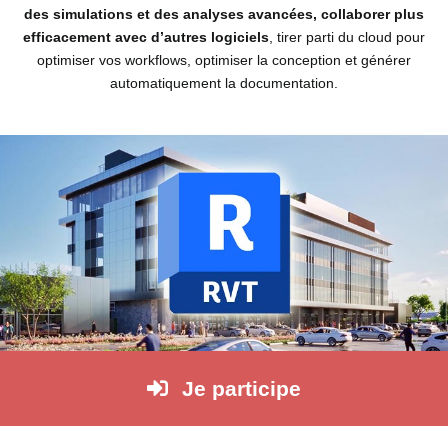
’industrie d’une part [...]
des simulations et des analyses avancées, collaborer plus
efficacement avec d’autres logiciels
, tirer parti du cloud pour
optimiser vos workflows, optimiser la conception et générer
automatiquement la documentation.
ACCES RAP
GARDEZ UN OEIL SUR L'ACTU
CAO
• Modélisatio
is
éférence des
• Implantatio
nisme de
 un acteur
• Formation
Je participe
ENVOYER
e la CAO
• Contact