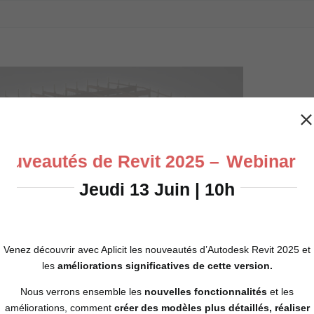
uveautés de Revit 2025 –
Webinar – 
Jeudi 13 Juin | 10h
Venez découvrir avec Aplicit les nouveautés d’Autodesk Revit 2025 et
 vraiment complet Implantation : 6 rue Pierre Viala 16100
les
améliorations significatives de cette version.
r Logiciels utilisés AUTODESK INVENTOR Le contexte
réé BE3D en 2007. Ce bureau d’études industrielles installé
Nous verrons ensemble les
nouvelles fonctionnalités
et les
BE3D
conception de machines spéciales à destination de deux
améliorations, comment
créer des modèles plus détaillés, réaliser