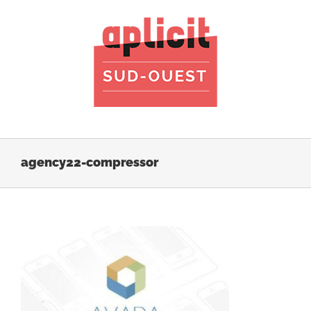
Passer
au
contenu
agency22-compressor