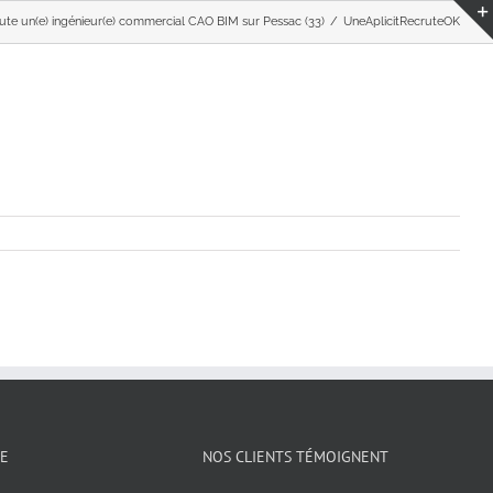
ute un(e) ingénieur(e) commercial CAO BIM sur Pessac (33)
UneAplicitRecruteOK
DE
NOS CLIENTS TÉMOIGNENT