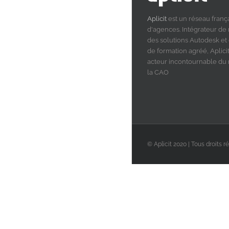
Aplicit
est un réseau franç
d'agences. Intégrateur de
des solutions Autodesk et
de formation agréé, Aplicit
acteur incontournable d
la CAO
© Aplicit 2020 | Tous droits r