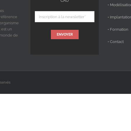
CAO
• Modélisati
ais
 référence
• Implantatio
 organisme
 est un
• Formation
ENVOYER
u monde de
• Contact
éservés