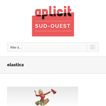
Passer
au
contenu
Aller à...
elastic2