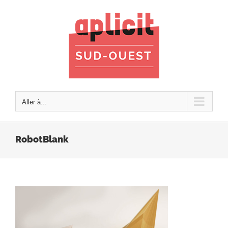
Passer
au
contenu
Aller à...
RobotBlank