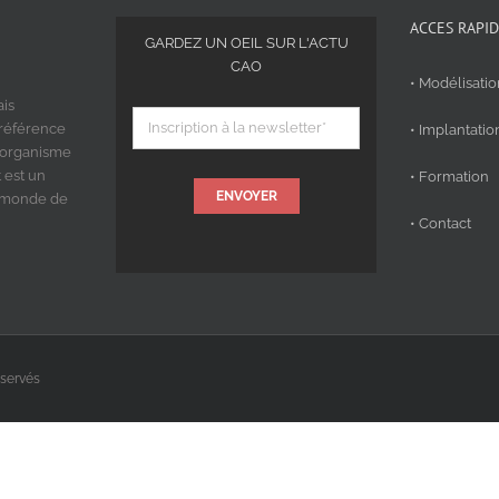
ACCES RAPI
GARDEZ UN OEIL SUR L'ACTU
CAO
• Modélisati
ais
 référence
• Implantatio
 organisme
 est un
• Formation
ENVOYER
u monde de
• Contact
éservés