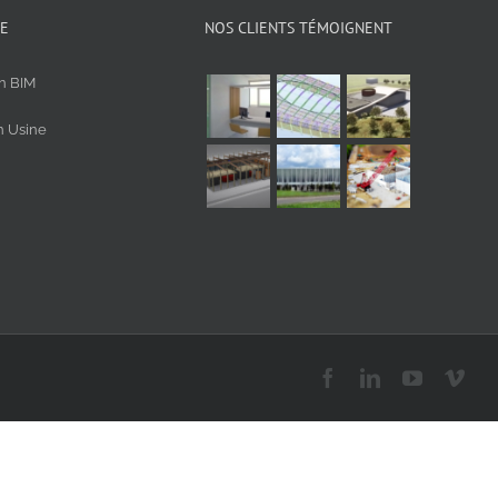
DE
NOS CLIENTS TÉMOIGNENT
on BIM
n Usine
Facebook
LinkedIn
YouTube
Vim