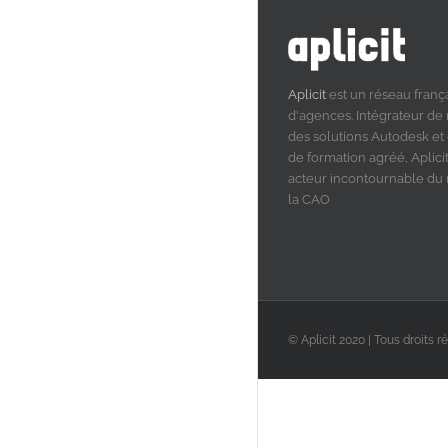
Aplicit
est un réseau franç
d'agences. Intégrateur de
des solutions Autodesk et
de formation agréé, Aplicit
acteur incontournable d
la CAO
© Aplicit 2020 | Tous droits r