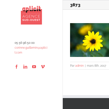
Passer
3873
au
contenu
05 56 96 50 00
corinne.guillemin@aplici
t.com
Par
admin
|
mars 8th, 2017
Facebook
LinkedIn
YouTube
Vimeo